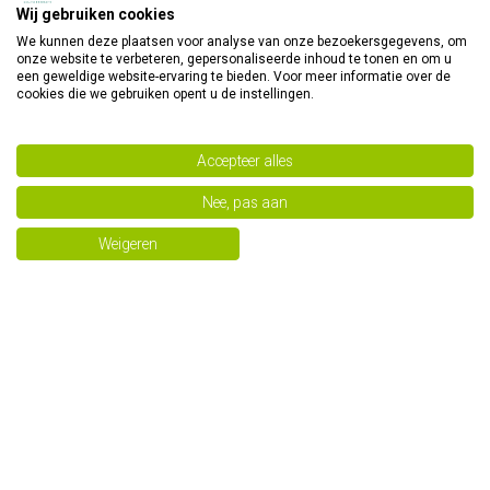
Wij gebruiken cookies
We kunnen deze plaatsen voor analyse van onze bezoekersgegevens, om
onze website te verbeteren, gepersonaliseerde inhoud te tonen en om u
Basmati rijst wit bio
Basmati rijst bruin bio
een geweldige website-ervaring te bieden. Voor meer informatie over de
cookies die we gebruiken opent u de instellingen.
€ 8,29
€ 8,29
Accepteer alles
Nee, pas aan
Weigeren
Eiermie bio
Soto katjang bio