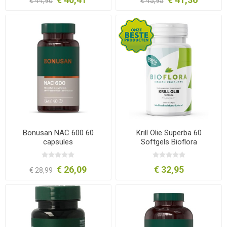
€ 44,90
€ 45,95
Bonusan NAC 600 60
Krill Olie Superba 60
capsules
Softgels Bioflora
€ 26,09
€ 32,95
€ 28,99