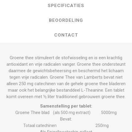
SPECIFICATIES
BEOORDELING
CONTACT
Groene thee stimuleert de stofwisseling en is een krachtig
antioxidant en vrije radicalen vanger. Groene thee ondersteunt
daarmee de gewichtsbeheersing en beschermd het lichaam
tegen vrije radicalen. Groene Thee van Lamberts bevat niet
alleen 250 mg catechinen van de gehele groene thee bladeren
maar ook het belangrijke bestanddeel L-Theanine. Een tablet
komt overeen met ½ liter traditioneel gebrouwen groene thee.
Samenstelling per tablet:
Groene Thee blad
(als 500 mg extract)
5000mg
Bevat:
Totaal catechinen
250mg
Als Epigallocatechin gallaat