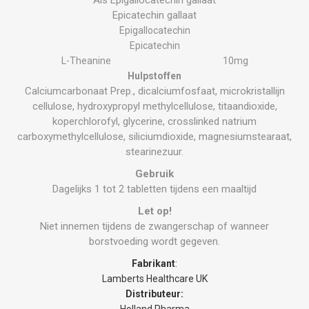
Epicatechin gallaat
Epigallocatechin
Epicatechin
L-Theanine
10mg
Hulpstoffen
Calciumcarbonaat Prep., dicalciumfosfaat, microkristallijn
cellulose, hydroxypropyl methylcellulose, titaandioxide,
koperchlorofyl, glycerine, crosslinked natrium
carboxymethylcellulose, siliciumdioxide, magnesiumstearaat,
stearinezuur.
Gebruik
Dagelijks 1 tot 2 tabletten tijdens een maaltijd
Let op!
Niet innemen tijdens de zwangerschap of wanneer
borstvoeding wordt gegeven.
Fabrikant
:
Lamberts Healthcare UK
Distributeur:
Holland Pharma