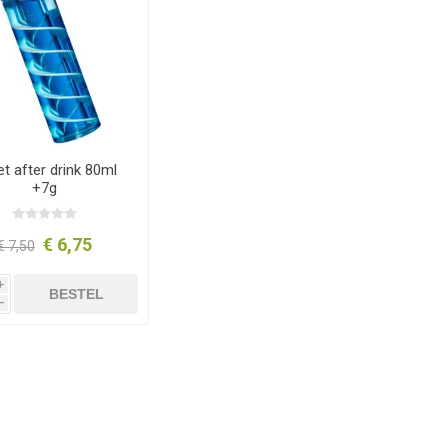
t after drink 80ml
+7g
€ 6,75
€ 7,50
i
BESTEL
h