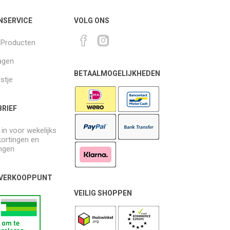
NSERVICE
VOLG ONS
k Producten
agen
BETAALMOGELIJKHEDEN
jstje
RIEF
e in voor wekelijks
kortingen en
ngen
 VERKOOPPUNT
VEILIG SHOPPEN