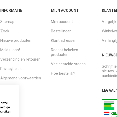
INFORMATIE
MIJN ACCOUNT
KLANTE
Sitemap
Mijn account
Vergelij
Zoek
Bestellingen
Winkelw
Nieuwe producten
Klant adressen
Verlangli
Meld u aan!
Recent bekeken
producten
NIEUWSB
Verzending en retouren
Veelgestelde vragen
Schrijf j
Privacybeleid
nieuws, 
Hoe bestel ik?
aanbiedi
Algemene voorwaarden
Over ons
LEGAAL
 onze
weldige
ebruiken