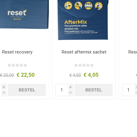
Reset recovery
Reset aftermix sachet
Rese
€ 22,50
€ 4,05
€ 25,00
€ 4,50
i
i
BESTEL
BESTEL
h
h