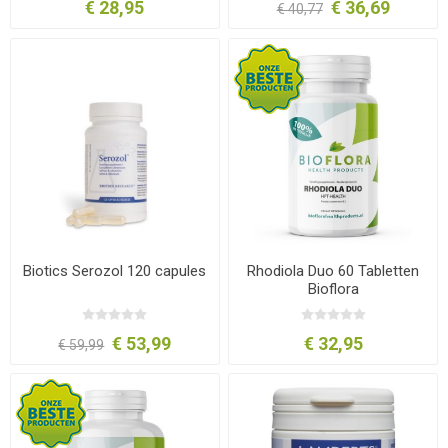
€ 28,95
€ 36,69
€ 40,77
Biotics Serozol 120 capules
Rhodiola Duo 60 Tabletten
Bioflora
€ 53,99
€ 32,95
€ 59,99